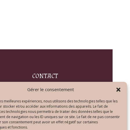
CONTACT
Gérer le consentement
Tél : +33 (0)9 72 15 58 79
contact@lenlumineur.com
les meilleures expériences, nous utilisons des technologies telles que les
r stocker et/ou accéder aux informations des appareils. Le fait de
Lundi au vendredi
 ces technologies nous permettra de traiter des données telles que le
de 10h00 à 20h00
 de navigation ou les ID uniques sur ce site. Le fait de ne pas consentir
r son consentement peut avoir un effet négatif sur certaines
ques et fonctions.