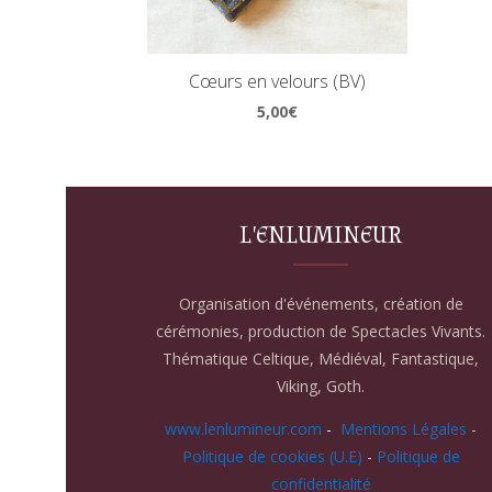
Cœurs en velours (BV)
5,00
€
L'ENLUMINEUR
Organisation d'événements, création de
cérémonies, production de Spectacles Vivants.
Thématique Celtique, Médiéval, Fantastique,
Viking, Goth.
www.lenlumineur.com
-
Mentions Légales
-
Politique de cookies (U.E)
-
Politique de
confidentialité