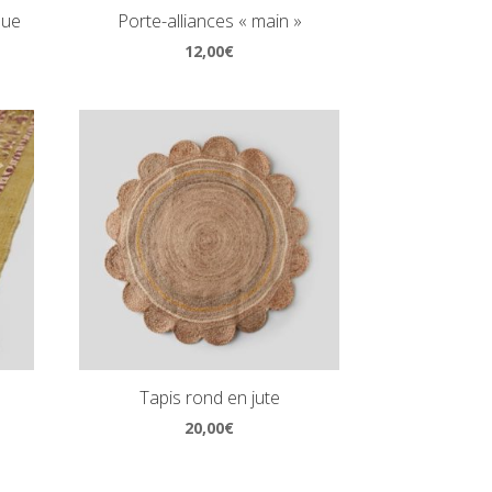
que
Porte-alliances « main »
12,00
€
l
Tapis rond en jute
20,00
€