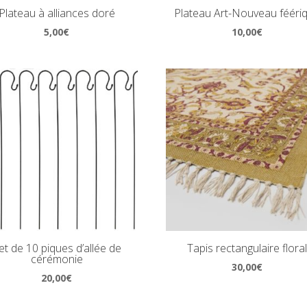
Plateau à alliances doré
Plateau Art-Nouveau fééri
5,00
€
10,00
€
et de 10 piques d’allée de
Tapis rectangulaire flora
cérémonie
30,00
€
20,00
€