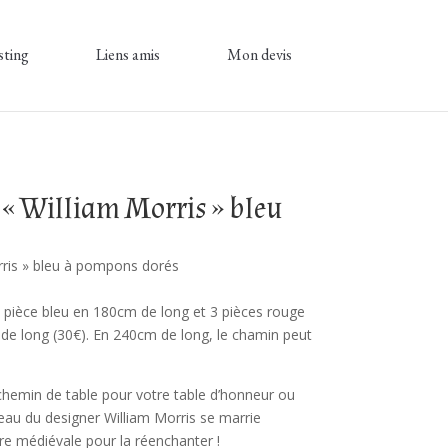
sting
Liens amis
Mon devis
 « William Morris » bleu
rris » bleu à pompons dorés
 1 pièce bleu en 180cm de long et 3 pièces rouge
 de long (30€). En 240cm de long, le chamin peut
 chemin de table pour votre table d’honneur ou
veau du designer William Morris se marrie
e médiévale pour la réenchanter !