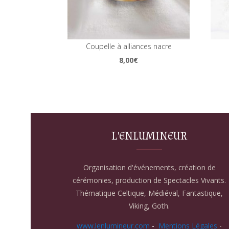
Coupelle à alliances nacre
8,00
€
L'ENLUMINEUR
Organisation d'événements, création de
cérémonies, production de Spectacles Vivants.
Thématique Celtique, Médiéval, Fantastique,
Viking, Goth.
www.lenlumineur.com
-
Mentions Légales
-