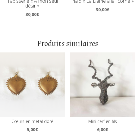
Tapisserie « À mon seul
Plaid « La Dame à la licorne »
désir »
30,00
€
30,00
€
Produits similaires
Cœurs en métal doré
Mini cerf en fils
5,00
€
6,00
€