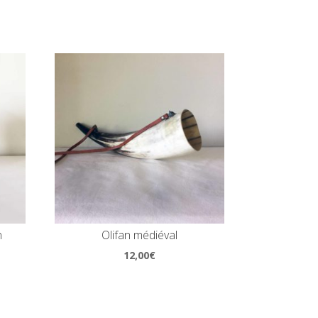
n
Olifan médiéval
12,00
€