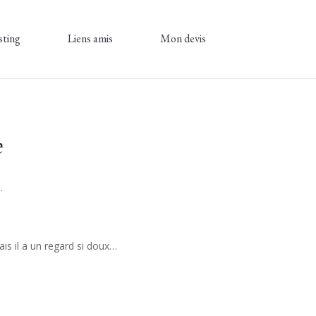
sting
Liens amis
Mon devis
e
.
is il a un regard si doux…