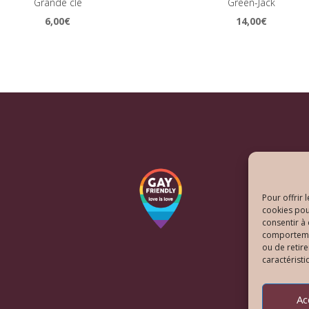
Grande clé
Green-Jack
6,00
€
14,00
€
Pour offrir 
cookies pou
consentir à
comportement
ou de retire
caractéristi
Ac