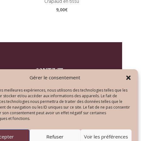
Crapaud en tissu
9,00
€
CONTACT
Gérer le consentement
Tél : +33 (0)9 72 15 58 79
les meilleures expériences, nous utilisons des technologies telles que les
r stocker et/ou accéder aux informations des appareils. Le fait de
contact@lenlumineur.com
 ces technologies nous permettra de traiter des données telles que le
Lundi au vendredi
 de navigation ou les ID uniques sur ce site. Le fait de ne pas consentir
de 10h00 à 20h00
r son consentement peut avoir un effet négatif sur certaines
ques et fonctions.
cepter
Refuser
Voir les préférences