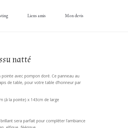
sting
Liens amis
Mon devis
issu natté
 en pointe avec pompon doré. Ce panneau au
tapis de table, pour votre table d’honneur par
 (à la pointe) x 143cm de large
 brillant sera parfait pour compléter l’ambiance
n, elfique, féérique…