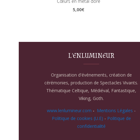
Cœurs en métal doré
5,00
€
L'ENLUMINEUR
Organisation d'événements, création de
cérémonies, production de Spectacles Vivants.
Thématique Celtique, Médiéval, Fantastique,
Viking, Goth.
www.lenlumineur.com
-
Mentions Légales
-
Politique de cookies (U.E)
-
Politique de
confidentialité